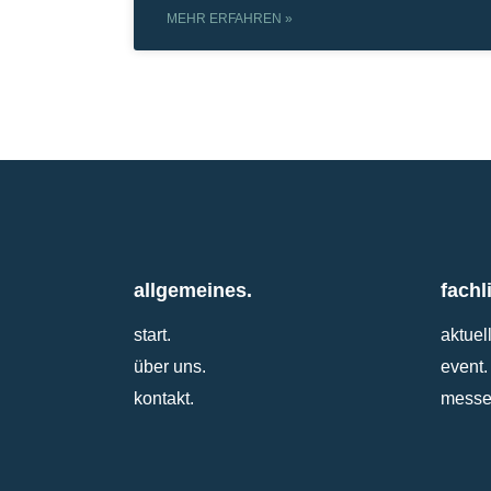
MEHR ERFAHREN »
allgemeines.
fachl
start.
aktuel
über uns.
event.
kontakt.
messe