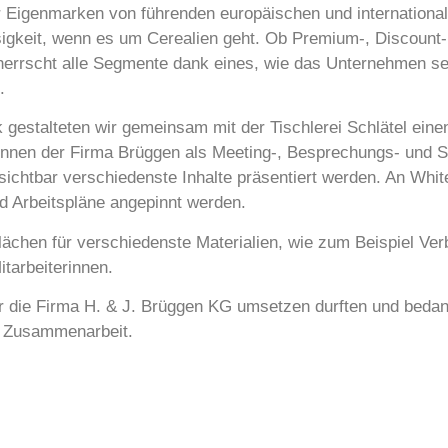
ür Eigenmarken von führenden europäischen und internationa
ssigkeit, wenn es um Cerealien geht. Ob Premium-, Discount- 
eherrscht alle Segmente dank eines, wie das Unternehmen se
s.
 gestalteten wir gemeinsam mit der Tischlerei Schlätel einen
terinnen der Firma Brüggen als Meeting-, Besprechungs- und
 sichtbar verschiedenste Inhalte präsentiert werden. An W
nd Arbeitspläne angepinnt werden.
lächen für verschiedenste Materialien, wie zum Beispiel Ve
itarbeiterinnen.
ür die Firma H. & J. Brüggen KG umsetzen durften und bedan
e Zusammenarbeit.