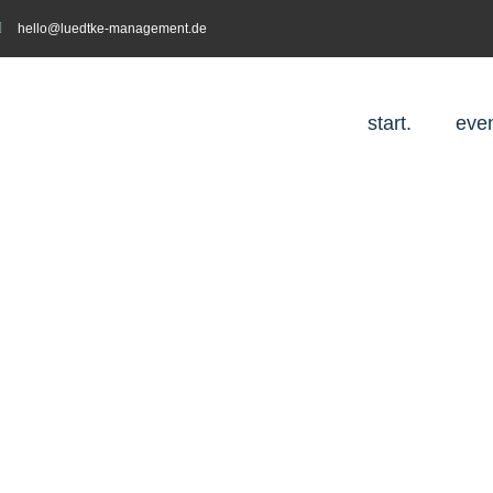
hello@luedtke-management.de
start.
even